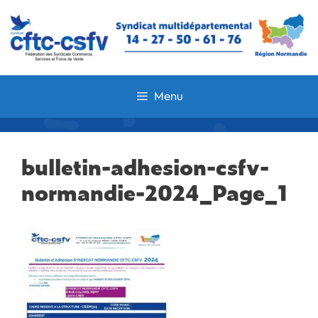
Aller
au
contenu
Menu
bulletin-adhesion-csfv-
normandie-2024_Page_1